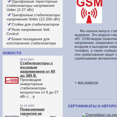
Однофазные тиристорные
стабилизаторы напряжения
Volter (2-27 кВт)
Трехфазные стабилизаторы
напряжения Volter (12-200 кВт)
Стойки для стабилизаторов
Реле напряжения Volt-
Мы начали выпуск стаби
Control
модемом. Это модели сер
кВт.
GSM-модем позволяет
Бланк техзадания для
напряжение, оперативно 
изготовления стабилизатора
входном и выходном напр
телефон, а также сообще
НОВОСТИ
или срабатывании защит 
срабатывании автоматиче
30.03.2021
Стабилизаторы с
входным
напряжением от 60
до 380 В.
Производим
»
все новости
инверторные
стабилизаторы
мощностью от 9 до 27
кВт с...
»
СЕРТИФИКАТЫ И АВТОРС
01.10.2020
Пожизненная
гарантия на